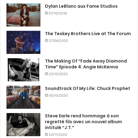
Dylan LeBlanc aux Fame Studios
07/10/2019
The Teskey Brothers Live at The Forum
27/04/2020
The Making Of “Fade Away Diamond
Time” Episode 4: Angie McKenna
22/10/2020
Soundtrack Of My Life: Chuck Prophet
05/10/2020
Steve Earle rend hommage à son
regretté fils avec un nouvel album
intitulé “J.T.”
24/11/2020