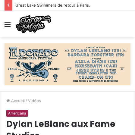
From Austin, Texas : The Animeros!
Menu
Accueil
/
Vidéos
Americana
Dylan LeBlanc aux Fame