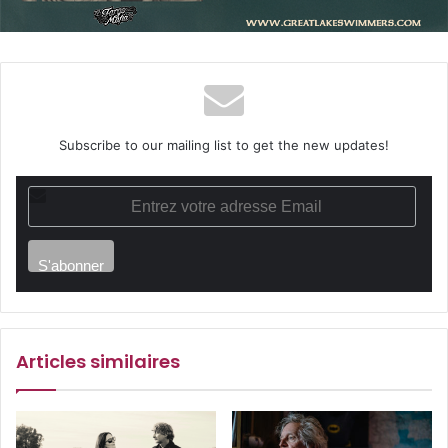
Subscribe to our mailing list to get the new updates!
E
n
t
r
e
z
v
o
t
r
e
Articles similaires
a
d
r
e
s