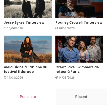
s
e
E
m
a
i
Jesse Sykes, l’interview
Rodney Crowell, l’interview
l
25/06/2026
28/03/2026
Alela Diane à l’affiche du
Great Lake Swimmers de
festival Eldorado
retour à Paris.
14/03/2026
14/03/2026
Populaire
Récent