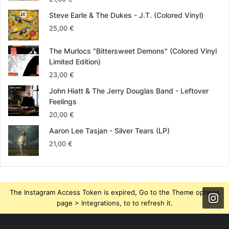
o
e
g
Steve Earle & The Dukes - J.T. (Colored Vinyl)
o
r
r
25,00
€
k
a
The Murlocs "Bittersweet Demons" (Colored Vinyl
Limited Edition)
m
23,00
€
John Hiatt & The Jerry Douglas Band - Leftover
Feelings
20,00
€
Aaron Lee Tasjan - Silver Tears (LP)
21,00
€
The Instagram Access Token is expired, Go to the Theme options
page > Integrations, to to refresh it.