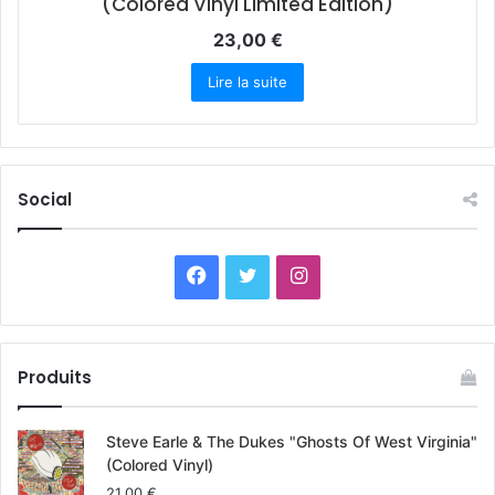
(Colored Vinyl Limited Edition)
23,00
€
Lire la suite
Social
F
T
I
a
w
n
c
i
s
Produits
e
t
t
Steve Earle & The Dukes "Ghosts Of West Virginia"
b
t
a
(Colored Vinyl)
21,00
€