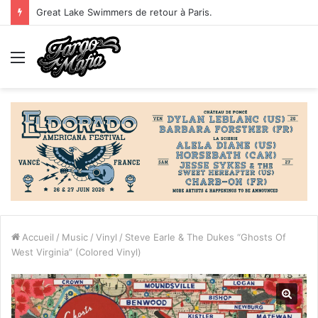
Great Lake Swimmers de retour à Paris.
Menu
Accueil
/
Music
/
Vinyl
/
Steve Earle & The Dukes “Ghosts Of
West Virginia” (Colored Vinyl)