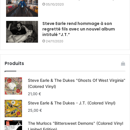
05/10/2020
“
Tu peux très bien vivre heureux dans une petite bicoque
ou te sentir comme une merde dans une superbe villa
»,
Steve Earle rend hommage à son
commente Delaware. “
Les choses matérielles ne changent
regretté fils avec un nouvel album
intitulé “J.T.”
pas qui tu es au plus profond. Au bout du compte, tu ne
24/11/2020
peux pas échapper à toi-même, peu importe où tu vas
».
Produits
Steve Earle & The Dukes "Ghosts Of West Virginia"
(Colored Vinyl)
21,00
€
Steve Earle & The Dukes - J.T. (Colored Vinyl)
25,00
€
The Murlocs "Bittersweet Demons" (Colored Vinyl
Limited Edition)