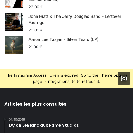
23,00
€
John Hiatt & The Jerry Douglas Band - Leftover
Feelings
20,00
€
Aaron Lee Tasjan - Silver Tears (LP)
21,00
€
The Instagram Access Token is expired, Go to the Theme options
page > Integrations, to to refresh it.
Ayant grandi dans un trou paumé du Sud-Dakota,
Delaware sentit très jeune l’appel de la route et, aussitôt
Articles les plus consultés
après le lycée, passa une bonne partie de sa vingtaine à
trainer entre Nashville, Albuquerque, et Austin, occupant
07/10/2019
son temps à faire de la musique et des petits jobs juste
Dylan LeBlanc aux Fame Studios
assez pour survivre. «
J’ai traversé une période