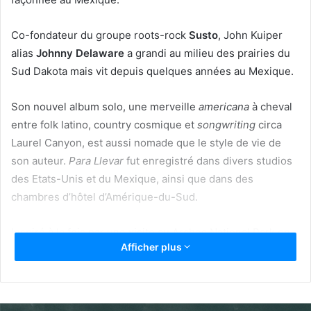
Co-fondateur du groupe roots-rock
Susto
, John Kuiper
alias
Johnny Delaware
a grandi au milieu des prairies du
Sud Dakota mais vit depuis quelques années au Mexique.
Son nouvel album solo, une merveille
americana
à cheval
entre folk latino, country cosmique et
songwriting
circa
Laurel Canyon, est aussi nomade que le style de vie de
son auteur.
Para Llevar
fut enregistré dans divers studios
des Etats-Unis et du Mexique, ainsi que dans des
chambres d’hôtel d’Amérique-du-Sud.
Inspiré à la fois par une visite au Arches National Park en
Afficher plus
Utah et le personnage de chanteur
country
imbibé,
incarné par Jeff Bridges dans
Crazy Heart
, “Never Let Go”
est l’un des premiers extraits du nouvel album à découvrir.
Pour cette vidéo, Delaware a fait appel à l’artiste visuel
El