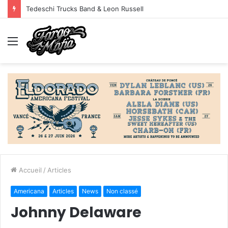
Tedeschi Trucks Band & Leon Russell
Menu
Accueil
/
Articles
Americana
Articles
News
Non classé
Johnny Delaware