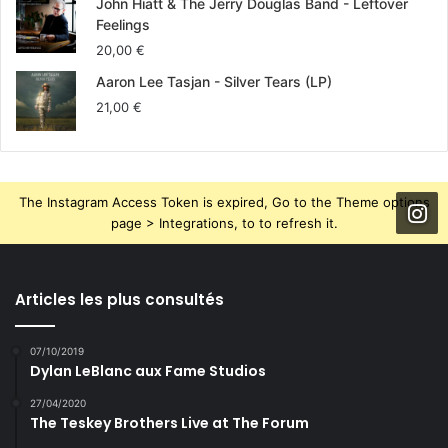
John Hiatt & The Jerry Douglas Band - Leftover
Feelings
20,00
€
Aaron Lee Tasjan - Silver Tears (LP)
21,00
€
The Instagram Access Token is expired, Go to the Theme options
page > Integrations, to to refresh it.
Articles les plus consultés
07/10/2019
Dylan LeBlanc aux Fame Studios
27/04/2020
The Teskey Brothers Live at The Forum